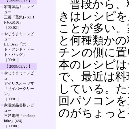
普段から、
【 2009/03/27 】
■
家電製品ミニレビ
ュー
きはレシピを
三菱「蒸気レスIH
NJ-XS10J」
ことが多い。
［00:02］
■
やじうまミニレビ
と何種類かの
ュー
L.L.Bean「ボー
チンの側に置
ト・アンド・トー
ト・バッグ」
［00:01］
本のレシピは
【 2009/03/26 】
で、最近は料
■
やじうまミニレビ
ュー
アイリスオーヤマ
している。た
「サイバークリー
ン」
回パソコンを
［00:01］
■
家電製品長期レビ
のがちょっと
ュー
三洋電機「eneloop
bike」(4/4)
［00:00］