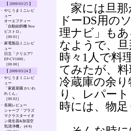
【 2009/03/25 】
家には旦那
■
やじうまミニレビ
ュー
ドーDS用の
オーエフティー
「自動給餌機 New
理ナビ」もあ
ビストロ」
［00:01］
なようで、旦
■
家電製品ミニレビ
ュー
時々1人で料
日立「クリエア7
EP-CV1000」
［00:00］
てみたが、料
【 2009/03/24 】
■
やじうまミニレビ
冷蔵庫の余り
ュー
「家庭菜園 かいわ
り、レパート
れくん」
［00:02］
時には、物足
■
長期レビュー
シャープ「プラズ
マクラスターイオ
ン発生器&加湿空
気清浄機」 (4/4)
そんな時に