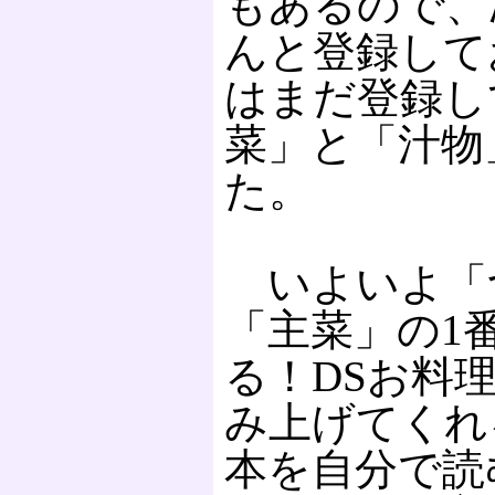
もあるので、
んと登録して
はまだ登録し
菜」と「汁物
た。
いよいよ「
「主菜」の1
る！DSお料
み上げてくれ
本を自分で読