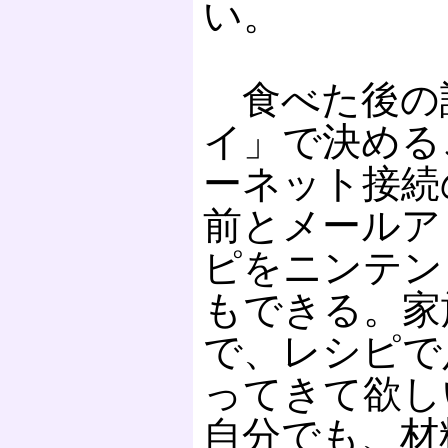
い。
食べた後の
イ」で決める
ーネット接続
前とメールア
ピをニンテン
もできる。家
で、レシピで
ってきて欲し
自分でも、材