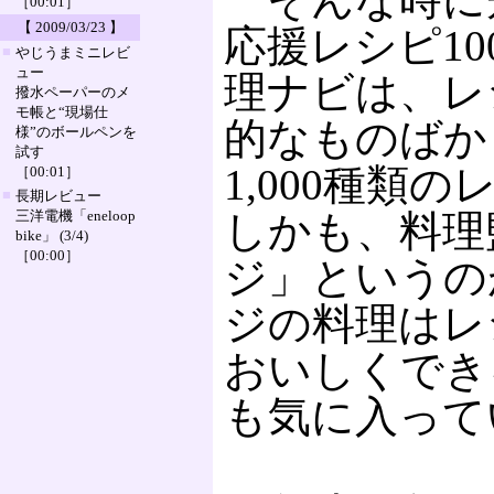
［00:01］
【 2009/03/23 】
応援レシピ10
■
やじうまミニレビ
ュー
理ナビは、レ
撥水ペーパーのメ
モ帳と“現場仕
的なものばか
様”のボールペンを
試す
1,000種類
［00:01］
■
長期レビュー
三洋電機「eneloop
しかも、料理
bike」 (3/4)
［00:00］
ジ」というの
ジの料理はレ
おいしくでき
も気に入って