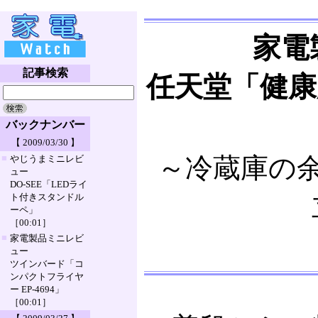
家電
記事検索
任天堂「健康応
バックナンバー
【 2009/03/30 】
■
～冷蔵庫の
やじうまミニレビ
ュー
DO-SEE「LEDライ
ト付きスタンドル
ーペ」
［00:01］
■
家電製品ミニレビ
ュー
ツインバード「コ
ンパクトフライヤ
ー EP-4694」
［00:01］