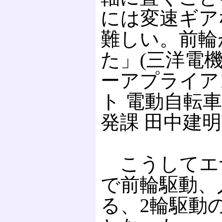
には変速ギア
難しい。前輪
た」(三洋電機
ーアプライア
ト 電動自転
発課 田中建明
こうしてエ
で前輪駆動、
る、2輪駆動