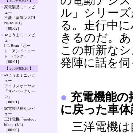
の電動アシス
【 2009/03/27 】
■
家電製品ミニレビ
ル」シリーズ
ュー
三菱「蒸気レスIH
る。走行中に
NJ-XS10J」
［00:02］
きるのだ。あ
■
やじうまミニレビ
ュー
L.L.Bean「ボー
この斬新なシ
ト・アンド・トー
ト・バッグ」
発陣に話を伺
［00:01］
【 2009/03/26 】
■
やじうまミニレビ
ュー
アイリスオーヤマ
「サイバークリー
●
充電機能の
ン」
［00:01］
に戻った車体
■
家電製品長期レビ
ュー
三洋電機「eneloop
三洋電機は
bike」(4/4)
［00:00］