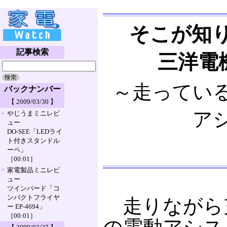
そこが知
記事検索
三洋電
～走ってい
バックナンバー
【 2009/03/30 】
ア
■
やじうまミニレビ
ュー
DO-SEE「LEDライ
ト付きスタンドル
ーペ」
［00:01］
■
家電製品ミニレビ
ュー
ツインバード「コ
ンパクトフライヤ
走りながら
ー EP-4694」
［00:01］