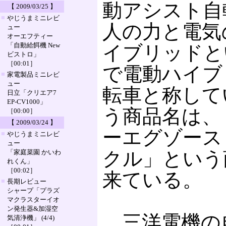
動アシスト自
【 2009/03/25 】
■
やじうまミニレビ
人の力と電気
ュー
オーエフティー
「自動給餌機 New
イブリッドと
ビストロ」
［00:01］
で電動ハイブ
■
家電製品ミニレビ
ュー
転車と称して
日立「クリエア7
EP-CV1000」
う商品名は、
［00:00］
【 2009/03/24 】
ーエグゾース
■
やじうまミニレビ
ュー
クル」という
「家庭菜園 かいわ
れくん」
［00:02］
来ている。
■
長期レビュー
シャープ「プラズ
マクラスターイオ
ン発生器&加湿空
三洋電機の
気清浄機」 (4/4)