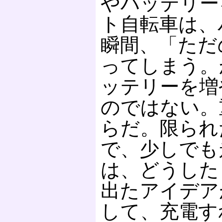
やバッテリー
ト自転車は、
瞬間、「ただ
ってしまう。
ッテリーを増
のではない。
らだ。限られ
で、少しでも
は、どうした
出たアイデア
して、充電す