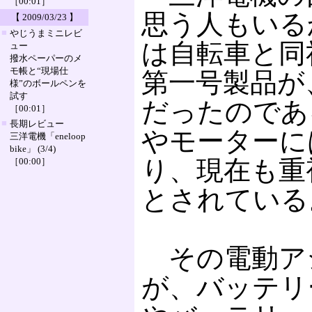
［00:01］
思う人もいる
【 2009/03/23 】
■
やじうまミニレビ
は自転車と同
ュー
撥水ペーパーのメ
モ帳と“現場仕
第一号製品が
様”のボールペンを
試す
だったのであ
［00:01］
■
長期レビュー
やモーターに
三洋電機「eneloop
bike」 (3/4)
り、現在も重
［00:00］
とされている
その電動ア
が、バッテリ