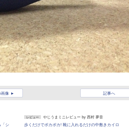
の画像
記事へ
やじうまミニレビュー
by
西村 夢音
レビュー
る「シ
歩くだけでポカポカ! 靴に入れるだけの中敷きカイロ