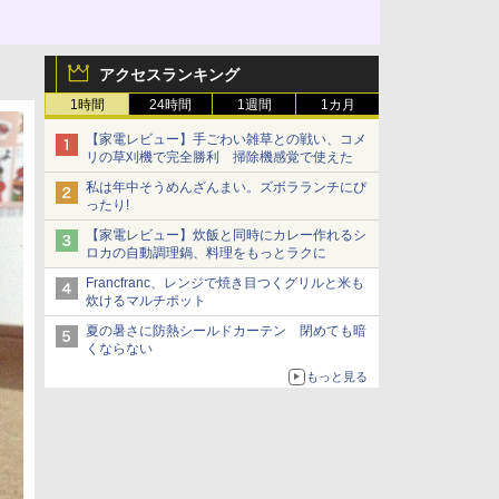
アクセスランキング
1時間
24時間
1週間
1カ月
【家電レビュー】手ごわい雑草との戦い、コメ
リの草刈機で完全勝利 掃除機感覚で使えた
私は年中そうめんざんまい。ズボラランチにぴ
ったり!
【家電レビュー】炊飯と同時にカレー作れるシ
ロカの自動調理鍋、料理をもっとラクに
Francfranc、レンジで焼き目つくグリルと米も
炊けるマルチポット
夏の暑さに防熱シールドカーテン 閉めても暗
くならない
もっと見る