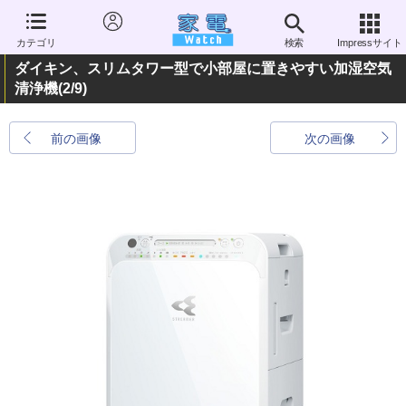
カテゴリ
検索
Impressサイト
ダイキン、スリムタワー型で小部屋に置きやすい加湿空気
清浄機
(2/9)
前の画像
次の画像