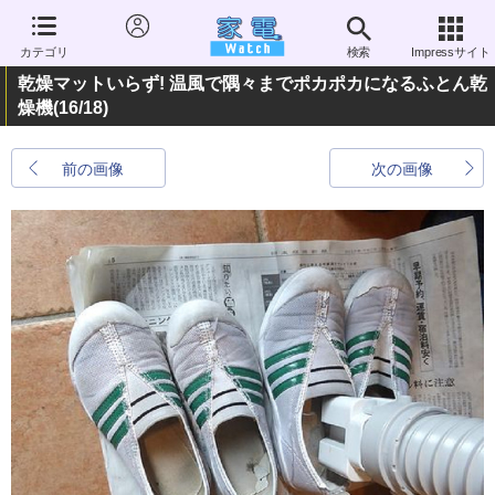
カテゴリ
検索
Impressサイト
乾燥マットいらず! 温風で隅々までポカポカになるふとん乾
燥機
(16/18)
前の画像
次の画像