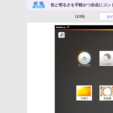
色と明るさを手軽かつ自在にコント
(1/28)
次