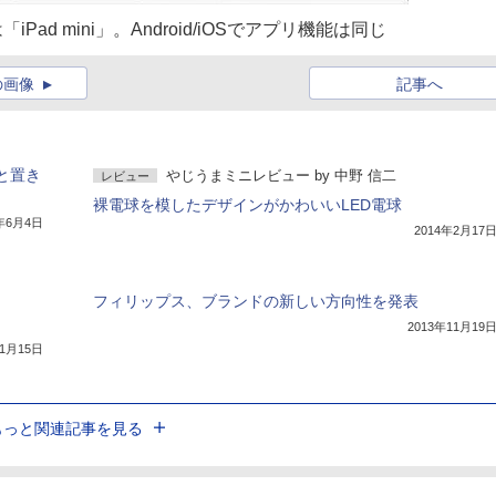
iPad mini」。Android/iOSでアプリ機能は同じ
の画像
記事へ
型と置き
やじうまミニレビュー
by
中野 信二
レビュー
裸電球を模したデザインがかわいいLED電球
4年6月4日
2014年2月17
フィリップス、ブランドの新しい方向性を発表
2013年11月19
年1月15日
もっと関連記事を見る