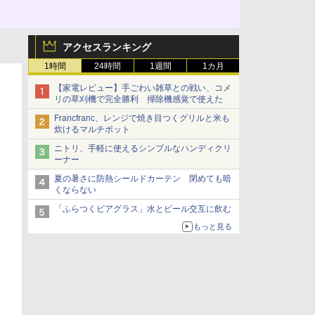
アクセスランキング
1時間
24時間
1週間
1カ月
【家電レビュー】手ごわい雑草との戦い、コメ
リの草刈機で完全勝利 掃除機感覚で使えた
Francfranc、レンジで焼き目つくグリルと米も
炊けるマルチポット
ニトリ、手軽に使えるシンプルなハンディクリ
ーナー
夏の暑さに防熱シールドカーテン 閉めても暗
くならない
「ふらつくビアグラス」水とビール交互に飲む
もっと見る