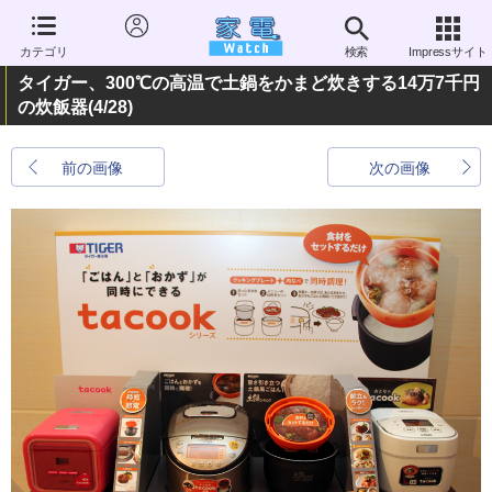
カテゴリ
検索
Impressサイト
タイガー、300℃の高温で土鍋をかまど炊きする14万7千円
の炊飯器
(4/28)
前の画像
次の画像