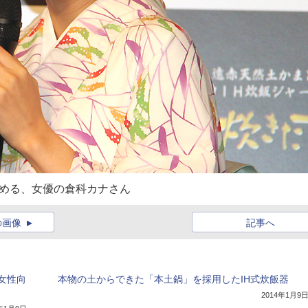
務める、女優の倉科カナさん
の画像
記事へ
女性向
本物の土からできた「本土鍋」を採用したIH式炊飯器
2014年1月9