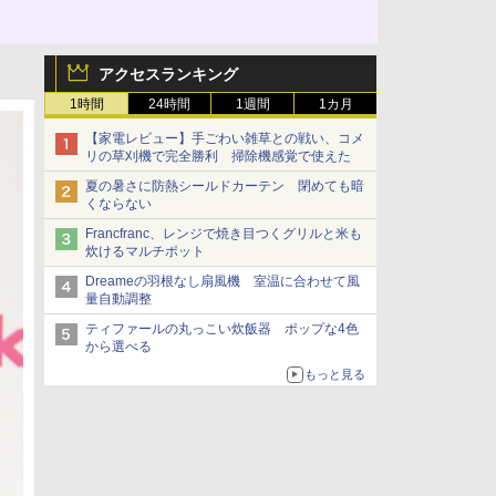
アクセスランキング
1時間
24時間
1週間
1カ月
【家電レビュー】手ごわい雑草との戦い、コメ
リの草刈機で完全勝利 掃除機感覚で使えた
夏の暑さに防熱シールドカーテン 閉めても暗
くならない
Francfranc、レンジで焼き目つくグリルと米も
炊けるマルチポット
Dreameの羽根なし扇風機 室温に合わせて風
量自動調整
ティファールの丸っこい炊飯器 ポップな4色
から選べる
もっと見る