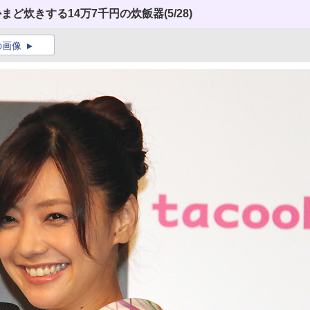
かまど炊きする14万7千円の炊飯器
(5/28)
の画像