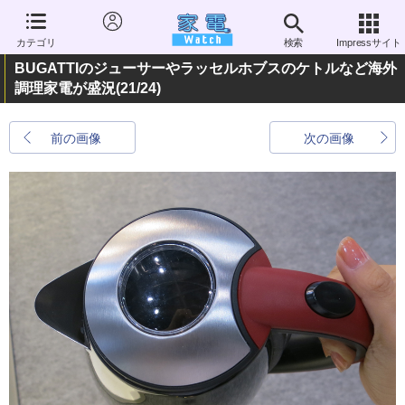
カテゴリ
検索
Impressサイト
BUGATTIのジューサーやラッセルホブスのケトルなど海外
調理家電が盛況
(21/24)
前の画像
次の画像