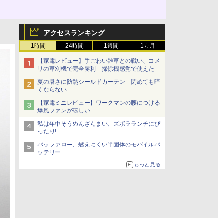
アクセスランキング
1時間
24時間
1週間
1カ月
【家電レビュー】手ごわい雑草との戦い、コメ
リの草刈機で完全勝利 掃除機感覚で使えた
夏の暑さに防熱シールドカーテン 閉めても暗
くならない
【家電ミニレビュー】ワークマンの腰につける
爆風ファンが涼しい!
私は年中そうめんざんまい。ズボラランチにぴ
ったり!
バッファロー、燃えにくい半固体のモバイルバ
ッテリー
もっと見る