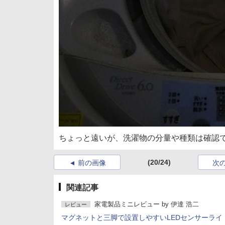
ちょっと遠いが、洗濯物の分量や種類は確認
(20/24)
前の画像
次
関連記事
家電製品ミニレビュー
by
伊達 浩二
レビュー
マグネットと三脚で設置しやすいLEDセンサーライ