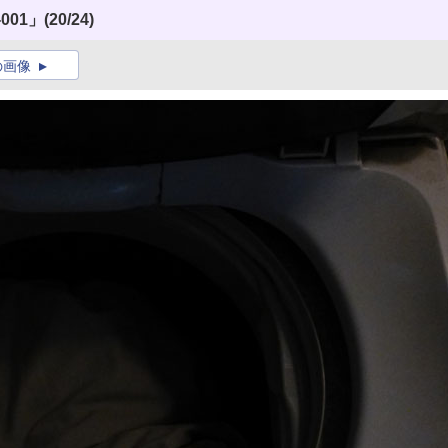
001」
(20/24)
の画像