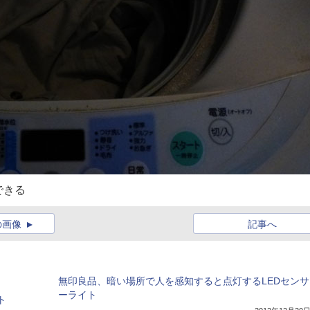
できる
の画像
記事へ
無印良品、暗い場所で人を感知すると点灯するLEDセンサ
ーライト
ト