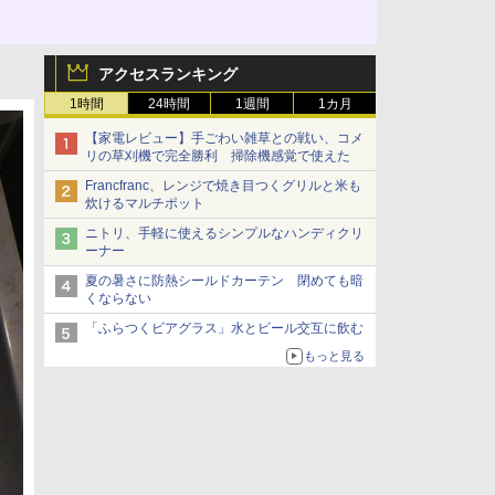
アクセスランキング
1時間
24時間
1週間
1カ月
【家電レビュー】手ごわい雑草との戦い、コメ
リの草刈機で完全勝利 掃除機感覚で使えた
Francfranc、レンジで焼き目つくグリルと米も
炊けるマルチポット
ニトリ、手軽に使えるシンプルなハンディクリ
ーナー
夏の暑さに防熱シールドカーテン 閉めても暗
くならない
「ふらつくビアグラス」水とビール交互に飲む
もっと見る