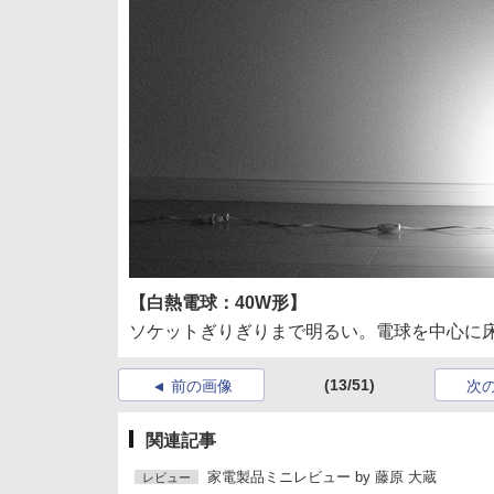
【白熱電球：40W形】
ソケットぎりぎりまで明るい。電球を中心に
(13/51)
前の画像
次
関連記事
家電製品ミニレビュー
by
藤原 大蔵
レビュー