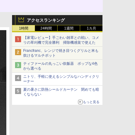
アクセスランキング
1時間
24時間
1週間
1カ月
【家電レビュー】手ごわい雑草との戦い、コメ
リの草刈機で完全勝利 掃除機感覚で使えた
Francfranc、レンジで焼き目つくグリルと米も
炊けるマルチポット
ティファールの丸っこい炊飯器 ポップな4色
から選べる
ニトリ、手軽に使えるシンプルなハンディクリ
ーナー
夏の暑さに防熱シールドカーテン 閉めても暗
くならない
もっと見る