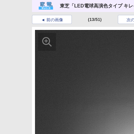
東芝「LED電球高演色タイプ キレイ色 -k
(13/51)
前の画像
次