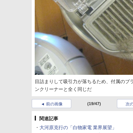
目詰まりして吸引力が落ちるため、付属のブ
ンクリーナーと全く同じだ
(19/47)
前の画像
次
関連記事
・
大河原克行の「白物家電 業界展望」