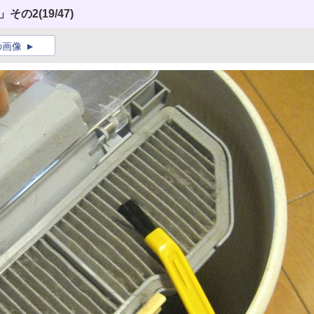
0」その2
(19/47)
の画像