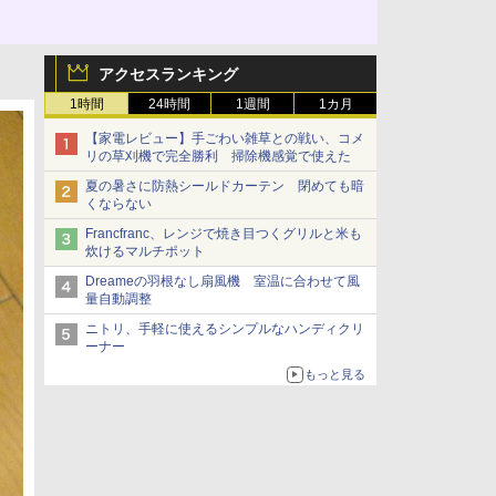
アクセスランキング
1時間
24時間
1週間
1カ月
【家電レビュー】手ごわい雑草との戦い、コメ
リの草刈機で完全勝利 掃除機感覚で使えた
夏の暑さに防熱シールドカーテン 閉めても暗
くならない
Francfranc、レンジで焼き目つくグリルと米も
炊けるマルチポット
Dreameの羽根なし扇風機 室温に合わせて風
量自動調整
ニトリ、手軽に使えるシンプルなハンディクリ
ーナー
もっと見る