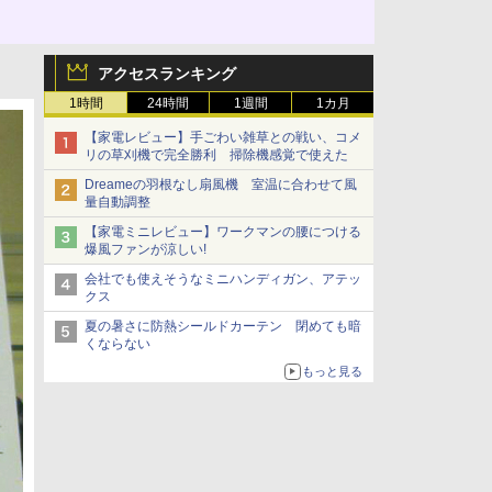
アクセスランキング
1時間
24時間
1週間
1カ月
【家電レビュー】手ごわい雑草との戦い、コメ
リの草刈機で完全勝利 掃除機感覚で使えた
Dreameの羽根なし扇風機 室温に合わせて風
量自動調整
【家電ミニレビュー】ワークマンの腰につける
爆風ファンが涼しい!
会社でも使えそうなミニハンディガン、アテッ
クス
夏の暑さに防熱シールドカーテン 閉めても暗
くならない
もっと見る