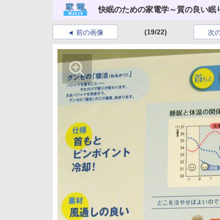
快眠のための家電学～質の良い眠り
(19/22)
前の画像
次