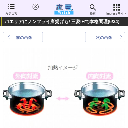
カテゴリ
検索
Impressサイト
パエリアにノンフライ唐揚げも! 三菱IHで本格調理
(6/34)
前の画像
次の画像