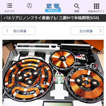
カテゴリ
検索
Impressサイト
パエリアにノンフライ唐揚げも! 三菱IHで本格調理
(5/34)
前の画像
次の画像