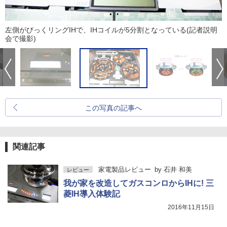
左側がびっくリングIHで、IHコイルが5分割となっている(記者説明
会で撮影)
この写真の記事へ
関連記事
家電製品レビュー
by
石井 和美
レビュー
我が家を改造してガスコンロからIHに! 三
菱IH導入体験記
2016年11月15日