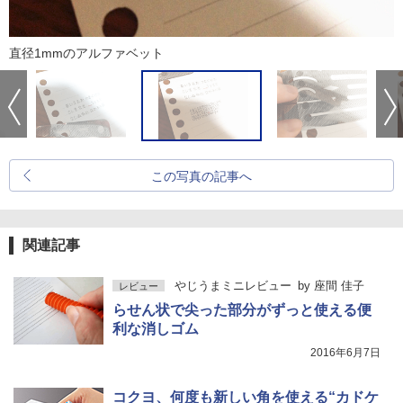
直径1mmのアルファベット
この写真の記事へ
関連記事
やじうまミニレビュー
by
座間 佳子
レビュー
らせん状で尖った部分がずっと使える便
利な消しゴム
2016年6月7日
コクヨ、何度も新しい角を使える“カドケ