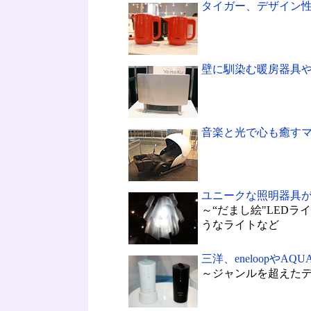
タイガー、デザイン
壁に馴染む暖房器具
音楽と光で心も癒す
ユニークな照明器具
～“だまし絵"LEDラ
うなライトなど
三洋、eneloopや
～ジャンルを超えた