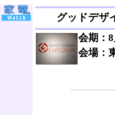
グッドデザイ
会期：8
会場：