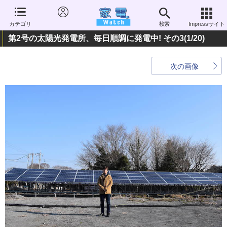
カテゴリ
検索
Impressサイト
第2号の太陽光発電所、毎日順調に発電中! その3
(1/20)
次の画像