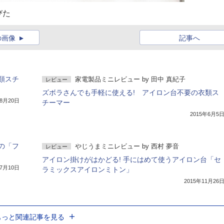
びた
の画像
記事へ
類スチ
家電製品ミニレビュー
by
田中 真紀子
レビュー
ズボラさんでも手軽に使える! アイロン台不要の衣類ス
年8月20日
チーマー
2015年6月5
の「フ
やじうまミニレビュー
by
西村 夢音
レビュー
アイロン掛けがはかどる! 手にはめて使うアイロン台「セ
年7月10日
ラミックスアイロンミトン」
2015年11月26
もっと関連記事を見る