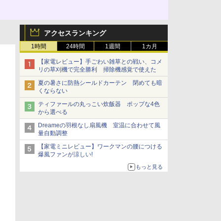
アクセスランキング
1時間
24時間
1週間
1カ月
【家電レビュー】手ごわい雑草との戦い、コメ
リの草刈機で完全勝利 掃除機感覚で使えた
夏の暑さに防熱シールドカーテン 閉めても暗
くならない
ティファールの丸っこい炊飯器 ポップな4色
から選べる
Dreameの羽根なし扇風機 室温に合わせて風
量自動調整
【家電ミニレビュー】ワークマンの腰につける
爆風ファンが涼しい!
もっと見る