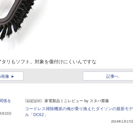
アタリもソフト。対象を傷付けにくいんですな
の画像
記事へ
関係を
家電製品ミニレビュー
by
スタパ齋藤
レビュー
コードレス掃除機派の俺が乗り換えたダイソンの最新モデ
年5月22日
ル「DC62」
2014年1月17