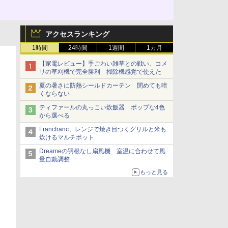
アクセスランキング
1時間
24時間
1週間
1カ月
【家電レビュー】手ごわい雑草との戦い、コメ
リの草刈機で完全勝利 掃除機感覚で使えた
夏の暑さに防熱シールドカーテン 閉めても暗
くならない
ティファールの丸っこい炊飯器 ポップな4色
から選べる
Francfranc、レンジで焼き目つくグリルと米も
炊けるマルチポット
Dreameの羽根なし扇風機 室温に合わせて風
量自動調整
もっと見る