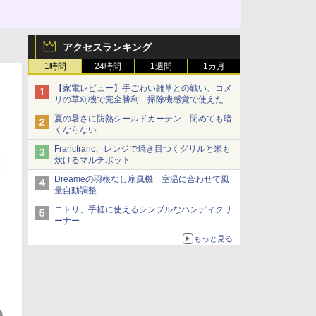
アクセスランキング
1時間
24時間
1週間
1カ月
【家電レビュー】手ごわい雑草との戦い、コメ
リの草刈機で完全勝利 掃除機感覚で使えた
夏の暑さに防熱シールドカーテン 閉めても暗
くならない
Francfranc、レンジで焼き目つくグリルと米も
炊けるマルチポット
Dreameの羽根なし扇風機 室温に合わせて風
量自動調整
ニトリ、手軽に使えるシンプルなハンディクリ
ーナー
もっと見る