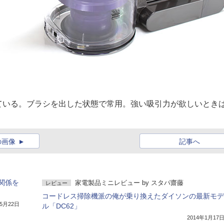
ている。ブラシを出した状態で常用。強い吸引力が欲しいとき
の画像
記事へ
関係を
家電製品ミニレビュー
by
スタパ齋藤
レビュー
コードレス掃除機派の俺が乗り換えたダイソンの最新モデ
年5月22日
ル「DC62」
2014年1月17