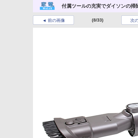
付属ツールの充実でダイソンの掃
(8/33)
前の画像
次