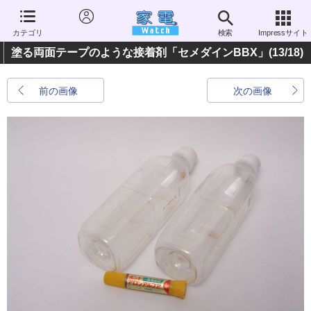
カテゴリ
検索
Impressサイト
塗る両面テープのような接着剤「セメダインBBX」
(13/18)
前の画像
次の画像