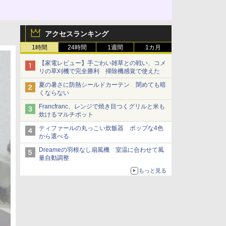
アクセスランキング
1時間
24時間
1週間
1カ月
【家電レビュー】手ごわい雑草との戦い、コメ
リの草刈機で完全勝利 掃除機感覚で使えた
夏の暑さに防熱シールドカーテン 閉めても暗
くならない
Francfranc、レンジで焼き目つくグリルと米も
炊けるマルチポット
ティファールの丸っこい炊飯器 ポップな4色
から選べる
Dreameの羽根なし扇風機 室温に合わせて風
量自動調整
もっと見る