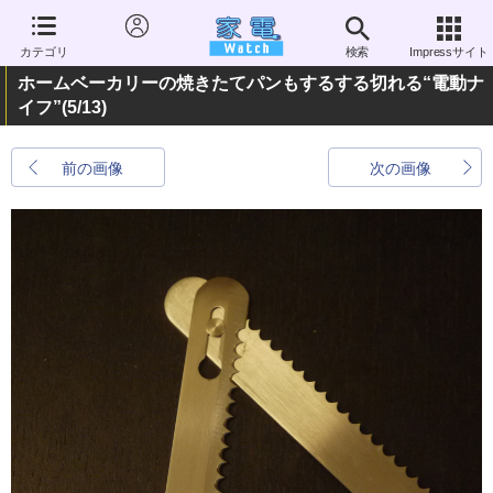
カテゴリ
検索
Impressサイト
ホームベーカリーの焼きたてパンもするする切れる“電動ナ
イフ”
(5/13)
前の画像
次の画像