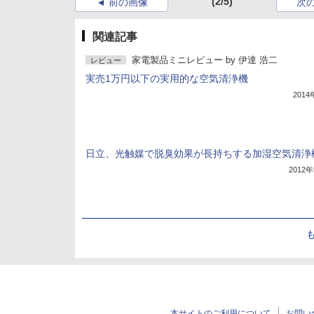
(2/5)
前の画像
次
関連記事
家電製品ミニレビュー
by
伊達 浩二
レビュー
実売1万円以下の実用的な空気清浄機
201
日立、光触媒で脱臭効果が長持ちする加湿空気清浄
2012
本サイトのご利用について
お問い