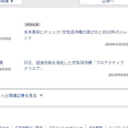
の画像
記事へ
特別企画
冬本番前にチェック! 空気清浄機の選び方と2013年のトレ
ンド
4年2月4日
2013年10月23
機
日立、脱臭性能を強化した空気清浄機「プロアクティブ
クリエア」
年9月20日
2011年8月8
もっと関連記事を見る
合わせ
広告掲載のご案内
プライバシーポリシー
会社概要
インプレス