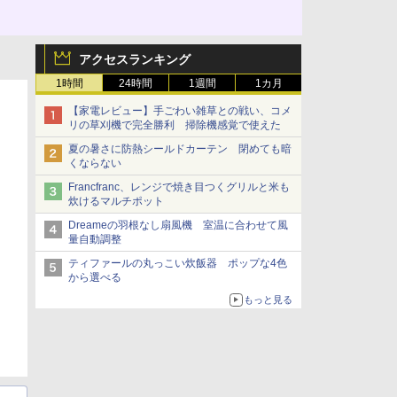
アクセスランキング
1時間
24時間
1週間
1カ月
【家電レビュー】手ごわい雑草との戦い、コメ
リの草刈機で完全勝利 掃除機感覚で使えた
夏の暑さに防熱シールドカーテン 閉めても暗
くならない
Francfranc、レンジで焼き目つくグリルと米も
炊けるマルチポット
Dreameの羽根なし扇風機 室温に合わせて風
量自動調整
ティファールの丸っこい炊飯器 ポップな4色
から選べる
もっと見る