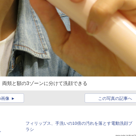
、両頬と額の3ゾーンに分けて洗顔できる
の画像
この写真の記事へ
フィリップス、手洗いの10倍の汚れを落とす電動洗顔ブ
ラシ
シ