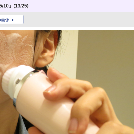
/10」
(13/25)
の画像