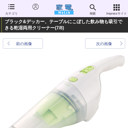
カテゴリ
検索
Impressサイト
ブラック&デッカー、テーブルにこぼした飲み物も吸引で
きる乾湿両用クリーナー
(7/8)
前の画像
次の画像