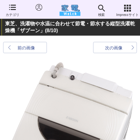
カテゴリ
検索
Impressサイト
東芝、洗濯物や水温に合わせて節電・節水する縦型洗濯乾
燥機「ザブーン」
(8/10)
前の画像
次の画像