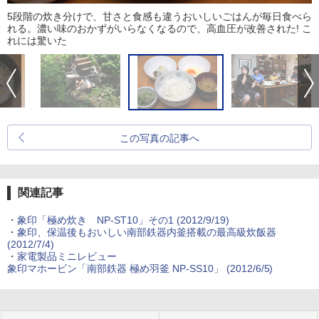
5段階の炊き分けで、甘さと食感も違うおいしいごはんが毎日食べら
れる。濃い味のおかずがいらなくなるので、高血圧が改善された! こ
れには驚いた
この写真の記事へ
関連記事
・
象印「極め炊き NP-ST10」その1 (2012/9/19)
・
象印、保温後もおいしい南部鉄器内釜搭載の最高級炊飯器
(2012/7/4)
・
家電製品ミニレビュー
象印マホービン「南部鉄器 極め羽釜 NP-SS10」 (2012/6/5)