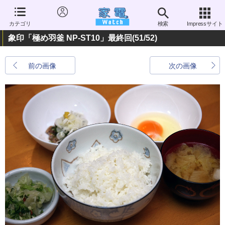
カテゴリ
検索
Impressサイト
象印「極め羽釜 NP-ST10」最終回
(51/52)
前の画像
次の画像