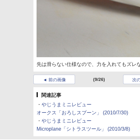
先は滑らない仕様なので、力を入れてもズレ
(9/26)
前の画像
次
関連記事
・
やじうまミニレビュー
オークス「おろしスプーン」 (2010/7/30)
・
やじうまミニレビュー
Microplane「シトラスツール」 (2010/3/8)