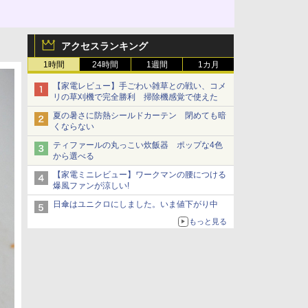
アクセスランキング
1時間
24時間
1週間
1カ月
【家電レビュー】手ごわい雑草との戦い、コメ
リの草刈機で完全勝利 掃除機感覚で使えた
夏の暑さに防熱シールドカーテン 閉めても暗
くならない
ティファールの丸っこい炊飯器 ポップな4色
から選べる
【家電ミニレビュー】ワークマンの腰につける
爆風ファンが涼しい!
日傘はユニクロにしました。いま値下がり中
もっと見る