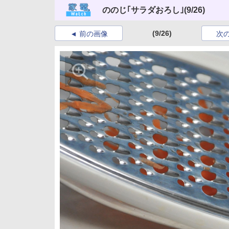
ののじ｢サラダおろし｣
(9/26)
(9/26)
前の画像
次