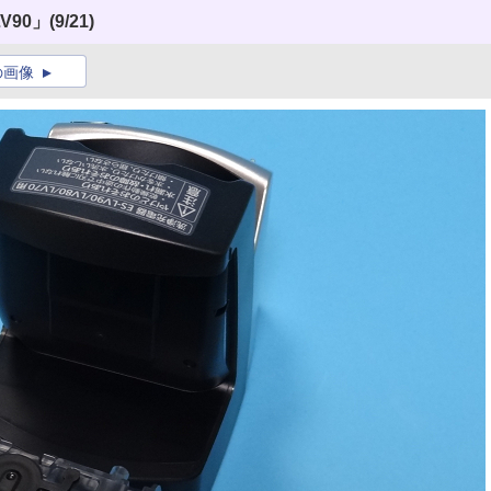
V90」
(9/21)
の画像