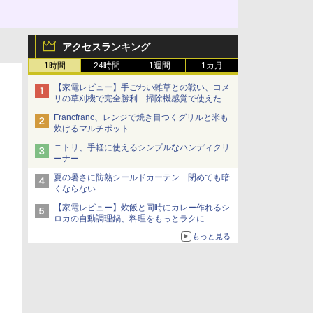
アクセスランキング
1時間
24時間
1週間
1カ月
【家電レビュー】手ごわい雑草との戦い、コメ
リの草刈機で完全勝利 掃除機感覚で使えた
Francfranc、レンジで焼き目つくグリルと米も
炊けるマルチポット
ニトリ、手軽に使えるシンプルなハンディクリ
ーナー
夏の暑さに防熱シールドカーテン 閉めても暗
くならない
【家電レビュー】炊飯と同時にカレー作れるシ
ロカの自動調理鍋、料理をもっとラクに
もっと見る