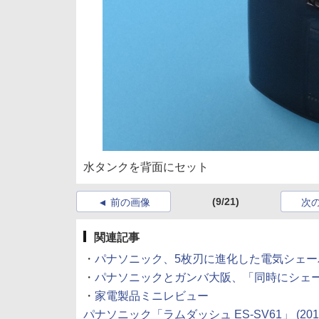
水タンクを背面にセット
(9/21)
前の画像
次
関連記事
・
パナソニック、5枚刃に進化した電気シェーバー「
・
パナソニックとガンバ大阪、「同時にシェーバー
・
家電製品ミニレビュー
パナソニック「ラムダッシュ ES-SV61」 (2011/