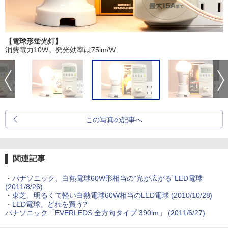
【電球形蛍光灯】
消費電力10W。発光効率は75lm/W
この写真の記事へ
関連記事
・
パナソニック、白熱電球60W形相当の“光が広がる”LED電球
(2011/8/26)
・
東芝、明るくて軽い白熱電球60W相当のLED電球 (2010/10/28)
・
LED電球、どれを買う?
パナソニック「EVERLEDS 全方向タイプ 390lm」 (2011/6/27)