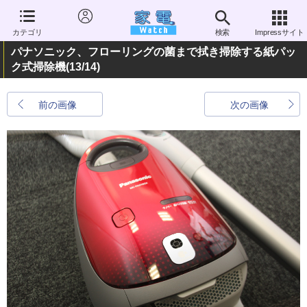
カテゴリ
検索
Impressサイト
パナソニック、フローリングの菌まで拭き掃除する紙パッ
ク式掃除機
(13/14)
前の画像
次の画像