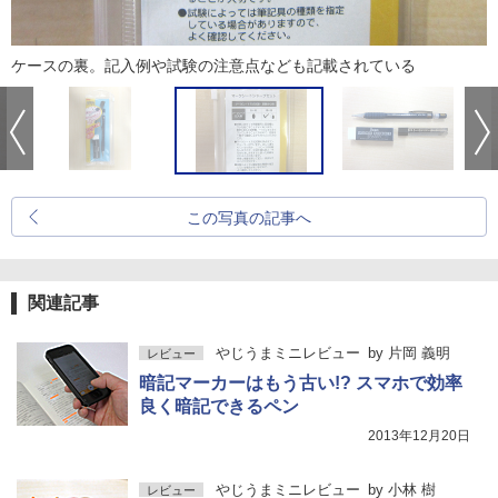
ケースの裏。記入例や試験の注意点なども記載されている
この写真の記事へ
関連記事
やじうまミニレビュー
by
片岡 義明
レビュー
暗記マーカーはもう古い!? スマホで効率
良く暗記できるペン
2013年12月20日
やじうまミニレビュー
by
小林 樹
レビュー