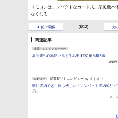
リモコンはコンパクトなカード式。扇風機本
なくなる
(8/12)
前の画像
次
関連記事
家電トレンドチェッカー
夏到来!! 心地良い風を生み出すDC扇風機5選
2015
家電製品ミニレビュー
by
すずまり
レビュー
楽に収納でき、風も優しい「コンパクト収納式リビ
扇」
201