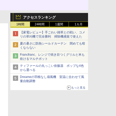
アクセスランキング
1時間
24時間
1週間
1カ月
【家電レビュー】手ごわい雑草との戦い、コメ
リの草刈機で完全勝利 掃除機感覚で使えた
夏の暑さに防熱シールドカーテン 閉めても暗
くならない
Francfranc、レンジで焼き目つくグリルと米も
炊けるマルチポット
ティファールの丸っこい炊飯器 ポップな4色
から選べる
Dreameの羽根なし扇風機 室温に合わせて風
量自動調整
もっと見る