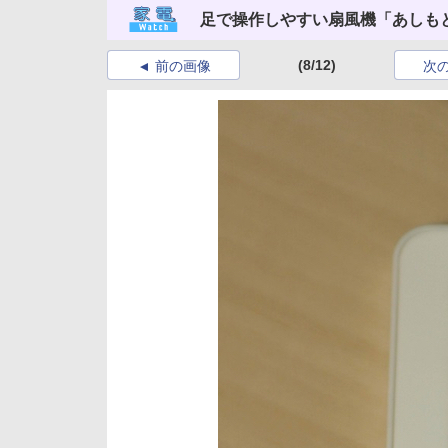
足で操作しやすい扇風機「あしもと
(8/12)
前の画像
次