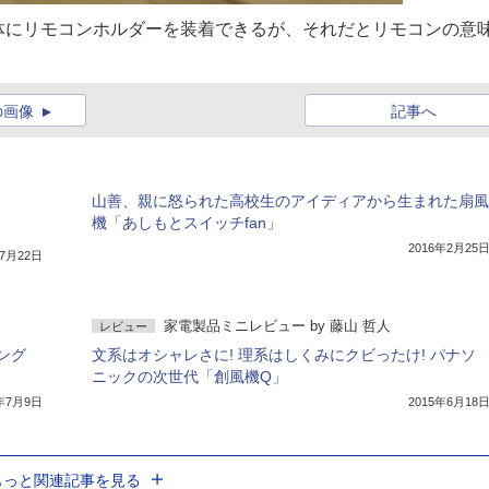
体にリモコンホルダーを装着できるが、それだとリモコンの意
の画像
記事へ
山善、親に怒られた高校生のアイディアから生まれた扇風
機「あしもとスイッチfan」
2016年2月25
年7月22日
家電製品ミニレビュー
by
藤山 哲人
レビュー
ング
文系はオシャレさに! 理系はしくみにクビったけ! パナソ
ニックの次世代「創風機Q」
5年7月9日
2015年6月18
もっと関連記事を見る