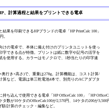
HP、計算過程と結果をプリントできる電卓
印刷できるHPブランドの電卓「HP PrintCalc 100」
0円。
向けの電卓で、本体に備え付けのプリンタユニットを使っ
印字できる点が特徴。プリントは紙に数字や記号の活字を
紙を使用する。カラーはモノクロで、1秒当たりの印字速
(幅×奥行き×高さ)で、重量は278g。計算機能は、コスト計算/
通貨計算など。電源は単三乾電池4本で、別売りのACアダプタ
使用できる電卓「HP OfficeCalc 100」「HP OfficeCa
0ケタのOfficeCalc100が2,570円、14ケタの200が3,5
上げ額/計算のチェック・編集など。