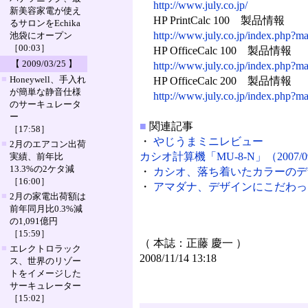
http://www.july.co.jp/
新美容家電が使え
HP PrintCalc 100 製品情報
るサロンをEchika
http://www.july.co.jp/index.php?
池袋にオープン
［00:03］
HP OfficeCalc 100 製品情報
【 2009/03/25 】
http://www.july.co.jp/index.php?
■
Honeywell、手入れ
HP OfficeCalc 200 製品情報
が簡単な静音仕様
http://www.july.co.jp/index.php?
のサーキュレータ
ー
■
関連記事
［17:58］
・
やじうまミニレビュー
■
2月のエアコン出荷
カシオ計算機「MU-8-N」（2007/09
実績、前年比
13.3%の2ケタ減
・
カシオ、落ち着いたカラーのデザイン
［16:00］
・
アマダナ、デザインにこだわったス
■
2月の家電出荷額は
前年同月比0.3%減
の1,091億円
［15:59］
（ 本誌：正藤 慶一 ）
■
エレクトロラック
2008/11/14 13:18
ス、世界のリゾー
トをイメージした
サーキュレーター
［15:02］