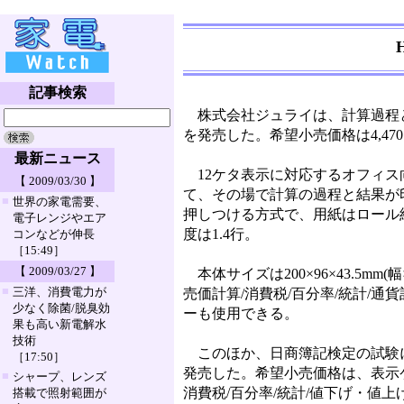
記事検索
株式会社ジュライは、計算過程と結果を
を発売した。希望小売価格は4,47
最新ニュース
12ケタ表示に対応するオフィス
【 2009/03/30 】
て、その場で計算の過程と結果が
■
世界の家電需要、
押しつける方式で、用紙はロール
電子レンジやエア
度は1.4行。
コンなどが伸長
［15:49］
【 2009/03/27 】
本体サイズは200×96×43.5mm
■
三洋、消費電力が
売価計算/消費税/百分率/統計/
少なく除菌/脱臭効
ーも使用できる。
果も高い新電解水
技術
このほか、日商簿記検定の試験に持ち込んで
［17:50］
発売した。希望小売価格は、表示ケタ数が1
■
シャープ、レンズ
消費税/百分率/統計/値下げ・値
搭載で照射範囲が