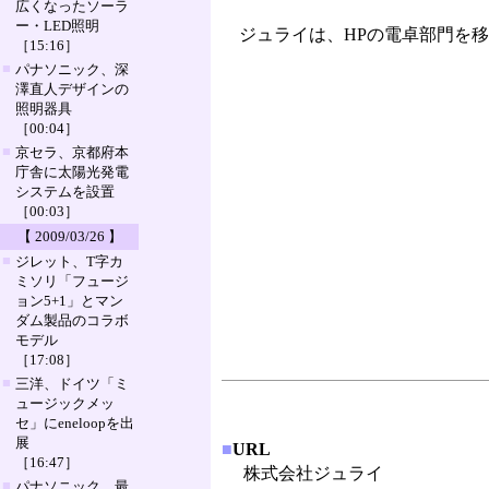
広くなったソーラ
ー・LED照明
ジュライは、HPの電卓部門を移管
［15:16］
■
パナソニック、深
澤直人デザインの
照明器具
［00:04］
■
京セラ、京都府本
庁舎に太陽光発電
システムを設置
［00:03］
【 2009/03/26 】
■
ジレット、T字カ
ミソリ「フュージ
ョン5+1」とマン
ダム製品のコラボ
モデル
［17:08］
■
三洋、ドイツ「ミ
ュージックメッ
セ」にeneloopを出
展
■
URL
［16:47］
株式会社ジュライ
■
パナソニック、最