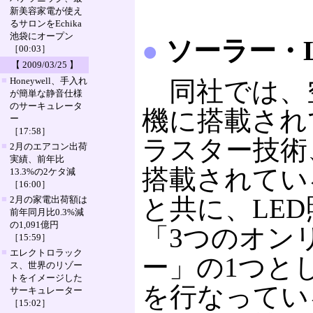
新美容家電が使え
るサロンをEchika
池袋にオープン
●
ソーラー・L
［00:03］
【 2009/03/25 】
■
Honeywell、手入れ
同社では、
が簡単な静音仕様
のサーキュレータ
機に搭載され
ー
［17:58］
ラスター技術
■
2月のエアコン出荷
実績、前年比
搭載されてい
13.3%の2ケタ減
［16:00］
■
と共に、LE
2月の家電出荷額は
前年同月比0.3%減
の1,091億円
「3つのオン
［15:59］
■
エレクトロラック
ー」の1つと
ス、世界のリゾー
トをイメージした
を行なってい
サーキュレーター
［15:02］