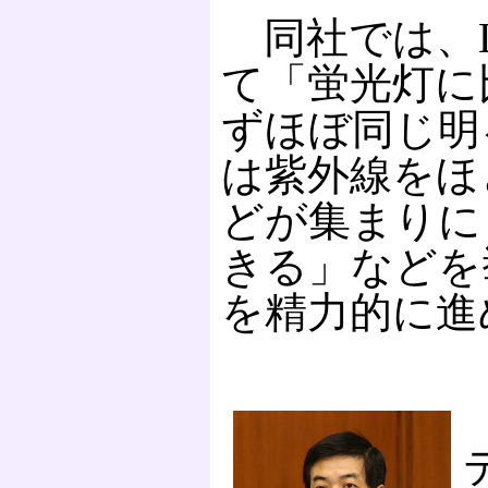
同社では、L
て「蛍光灯に
ずほぼ同じ明
は紫外線をほ
どが集まりに
きる」などを
を精力的に進