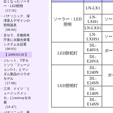
広くなったソーラ
ー・LED照明
LN-LX1
［15:16］
■
パナソニック、深
LN-
ソーラー・LED
ソー
澤直人デザインの
LXH1
照明
照明器具
LN-LXS1
［00:04］
LN-
■
京セラ、京都府本
ソー
LXHS1
庁舎に太陽光発電
システムを設置
DL-
［00:03］
E40VA
ポー
LED防犯灯
【 2009/03/26 】
DL-
■
ジレット、T字カ
E20VA
ミソリ「フュージ
DL-
ョン5+1」とマン
E240N
ダム製品のコラボ
ポ
DL-
モデル
E24SN
［17:08］
LED照明灯
■
三洋、ドイツ「ミ
DL-
ュージックメッ
E140N
セ」にeneloopを出
DL-
展
E14SN
［16:47］
■
パナソニック、最