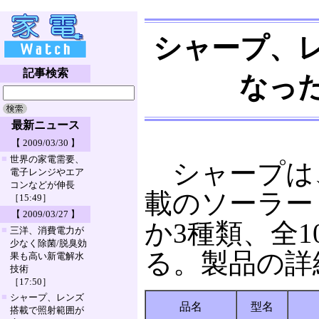
シャープ、
記事検索
なっ
最新ニュース
【 2009/03/30 】
■
世界の家電需要、
シャープは、
電子レンジやエア
コンなどが伸長
載のソーラー・
［15:49］
【 2009/03/27 】
か3種類、全1
■
三洋、消費電力が
少なく除菌/脱臭効
る。製品の詳
果も高い新電解水
技術
［17:50］
■
シャープ、レンズ
品名
型名
搭載で照射範囲が