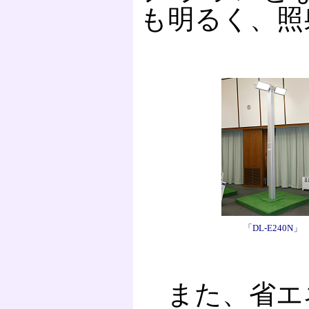
も明るく、照
「DL-E240N」
また、省エ