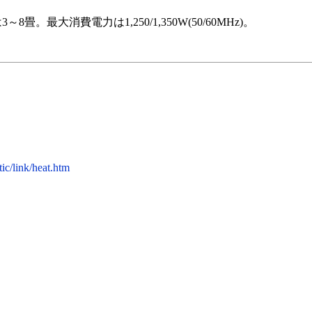
。最大消費電力は1,250/1,350W(50/60MHz)。
tic/link/heat.htm
）