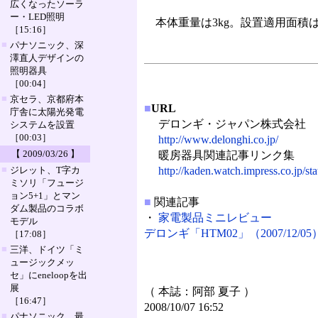
広くなったソーラ
ー・LED照明
本体重量は3kg。設置適用面積は3～8畳
［15:16］
■
パナソニック、深
澤直人デザインの
照明器具
［00:04］
■
京セラ、京都府本
■
URL
庁舎に太陽光発電
デロンギ・ジャパン株式会社
システムを設置
［00:03］
http://www.delonghi.co.jp/
【 2009/03/26 】
暖房器具関連記事リンク集
■
ジレット、T字カ
http://kaden.watch.impress.co.jp/sta
ミソリ「フュージ
ョン5+1」とマン
■
関連記事
ダム製品のコラボ
・
家電製品ミニレビュー
モデル
デロンギ「HTM02」（2007/12/05
［17:08］
■
三洋、ドイツ「ミ
ュージックメッ
セ」にeneloopを出
展
（ 本誌：阿部 夏子 ）
［16:47］
2008/10/07 16:52
■
パナソニック、最