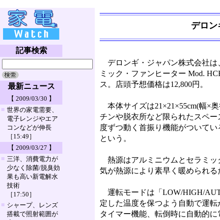
デロン
記事検索
デロンギ・ジャパン株式会社は
ミック・ファンヒーター Mod. H
ス。店頭予想価格は12,800円。
最新ニュース
【 2009/03/30 】
本体サイズは21×21×55cm(幅
■
世界の家電需要、
チンや脱衣所など限られたスペー
電子レンジやエア
度ずつ動く首振り機能がついてい
コンなどが伸長
［15:49］
という。
【 2009/03/27 】
■
三洋、消費電力が
熱源はアルミニウムとセラミッ
少なく除菌/脱臭効
気が熱源により素早く暖められる
果も高い新電解水
技術
運転モードは「LOW/HIGH/A
［17:50］
定した温度を保つよう自動で運転
■
シャープ、レンズ
タイマー機能、転倒時に自動的に
搭載で照射範囲が