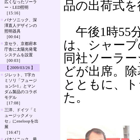
品の出荷式を
広くなったソーラ
ー・LED照明
［15:16］
■
パナソニック、深
澤直人デザインの
午後1時55
照明器具
［00:04］
は、シャープ
■
京セラ、京都府本
庁舎に太陽光発電
同社ソーラー
システムを設置
［00:03］
どが出席。除
【 2009/03/26 】
■
ジレット、T字カ
とともに、ト
ミソリ「フュージ
ョン5+1」とマン
ダム製品のコラボ
た。
モデル
［17:08］
■
三洋、ドイツ「ミ
ュージックメッ
セ」にeneloopを出
展
［16:47］
■
パナソニック、最