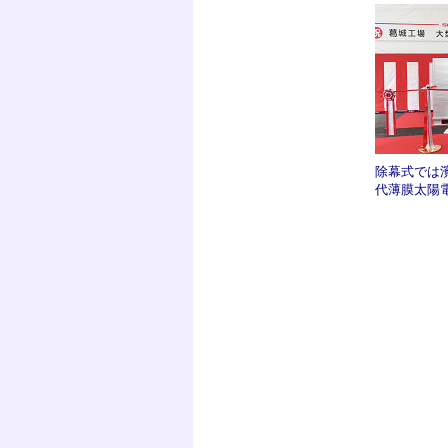
除幕式では
代薄膜太陽