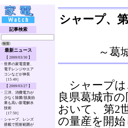
シャープ、第
記事検索
～葛
最新ニュース
【 2009/03/30 】
■
世界の家電需要、
電子レンジやエア
コンなどが伸長
［15:49］
シャープは、
【 2009/03/27 】
■
三洋、消費電力が
良県葛城市の
少なく除菌/脱臭効
果も高い新電解水
おいて、第2
技術
［17:50］
の量産を開始
■
シャープ、レンズ
搭載で照射範囲が