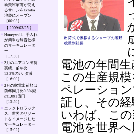
新美容家電が使え
るサロンをEchika
池袋にオープン
［00:03］
【 2009/03/25 】
■
Honeywell、手入れ
出荷式で挨拶するシャープの濱野
が簡単な静音仕様
稔重副社長
のサーキュレータ
ー
［17:58］
電池の年間生
■
2月のエアコン出荷
実績、前年比
この生産規模
13.3%の2ケタ減
［16:00］
■
2月の家電出荷額は
ペレーション
前年同月比0.3%減
の1,091億円
証し、その経
［15:59］
■
エレクトロラック
いわば、この
ス、世界のリゾー
トをイメージした
電池を世界へ
サーキュレーター
［15:02］