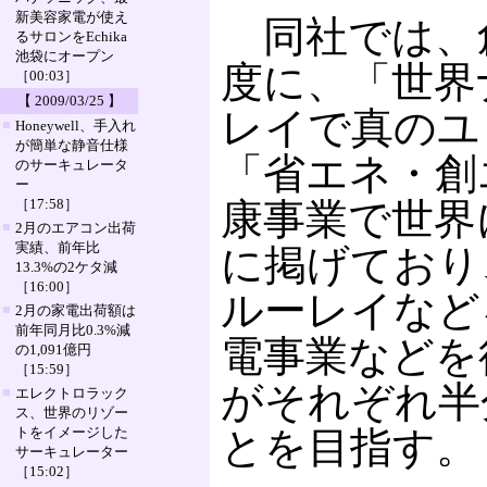
新美容家電が使え
同社では、創業
るサロンをEchika
池袋にオープン
度に、「世界
［00:03］
【 2009/03/25 】
レイで真のユ
■
Honeywell、手入れ
が簡単な静音仕様
「省エネ・創
のサーキュレータ
ー
［17:58］
康事業で世界
■
2月のエアコン出荷
実績、前年比
に掲げており
13.3%の2ケタ減
［16:00］
ルーレイなど
■
2月の家電出荷額は
前年同月比0.3%減
電事業などを
の1,091億円
［15:59］
がそれぞれ半
■
エレクトロラック
ス、世界のリゾー
トをイメージした
とを目指す。
サーキュレーター
［15:02］