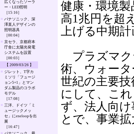
広くなったソーラ
健康・環境製
ー・LED照明
［15:16］
高1兆円を超
■
パナソニック、深
澤直人デザインの
上げる中期計
照明器具
［00:04］
■
京セラ、京都府本
庁舎に太陽光発電
プラズマクラ
システムを設置
［00:03］
術、ウォータ
【 2009/03/26 】
■
ジレット、T字カ
ミソリ「フュージ
世紀の主要技
ョン5+1」とマン
ダム製品のコラボ
にして、これ
モデル
［17:08］
ず、法人向け
■
三洋、ドイツ「ミ
ュージックメッ
とで、事業拡
セ」にeneloopを出
展
［16:47］
■
パナソニック、最