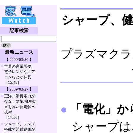
シャープ、健
記事検索
プラズマクラ
最新ニュース
【 2009/03/30 】
■
世界の家電需要、
電子レンジやエア
コンなどが伸長
［15:49］
【 2009/03/27 】
■
三洋、消費電力が
少なく除菌/脱臭効
●
「電化」か
果も高い新電解水
技術
［17:50］
シャープは、
■
シャープ、レンズ
搭載で照射範囲が