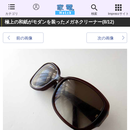
カテゴリ
検索
Impressサイト
極上の和紙がモダンを装ったメガネクリーナー
(8/12)
前の画像
次の画像