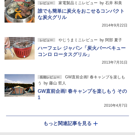
家電製品ミニレビュー
by
石井 和美
レビュー
誰でも簡単に炭火をおこせるコンパクト
な炭火グリル
2014年9月22日
やじうまミニレビュー
by
阿部 夏子
レビュー
ハーフェレ ジャパン「炭火バーベキュー
コンロ ロータスグリル」
2013年7月31日
GW直前企画! 春キャンプを楽しも
長期レビュー
う
by
藤山 哲人
GW直前企画! 春キャンプを楽しもう その
1
2010年4月7日
もっと関連記事を見る