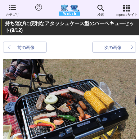
カテゴリ
検索
Impressサイト
持ち運びに便利なアタッシュケース型のバーベキューセッ
ト
(9/12)
前の画像
次の画像