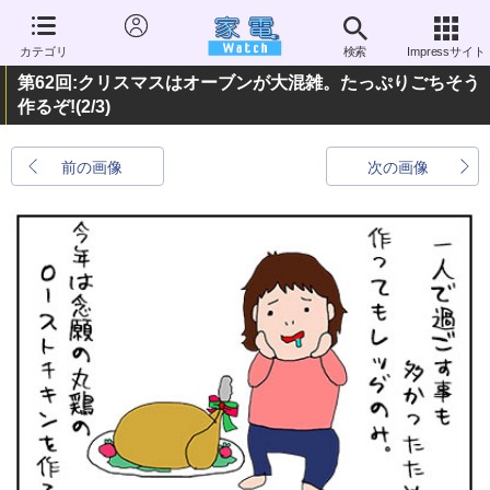
カテゴリ
検索
Impressサイト
第62回:クリスマスはオーブンが大混雑。たっぷりごちそう
作るぞ!
(2/3)
前の画像
次の画像