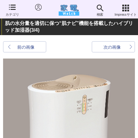
カテゴリ
検索
Impressサイト
肌の水分量を適切に保つ“肌ナビ”機能を搭載したハイブリ
ッド加湿器
(3/4)
前の画像
次の画像