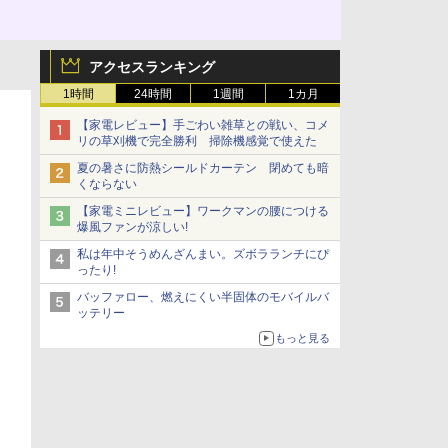
アクセスランキング
1時間
24時間
1週間
1カ月
【家電レビュー】手ごわい雑草との戦い、コメ
リの草刈機で完全勝利 掃除機感覚で使えた
夏の暑さに防熱シールドカーテン 閉めても暗
くならない
【家電ミニレビュー】ワークマンの腰につける
爆風ファンが涼しい!
私は年中そうめんざんまい。ズボラランチにぴ
ったり!
バッファロー、燃えにくい半固体のモバイルバ
ッテリー
もっと見る