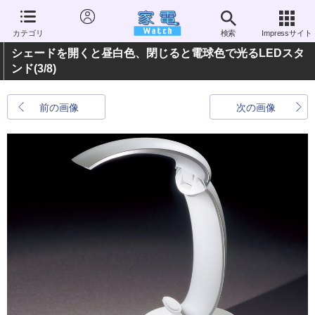
カテゴリ
検索
Impressサイト
シェードを開くと昼白色、閉じると電球色で光るLEDスタ
ンド
(3/8)
前の画像
次の画像