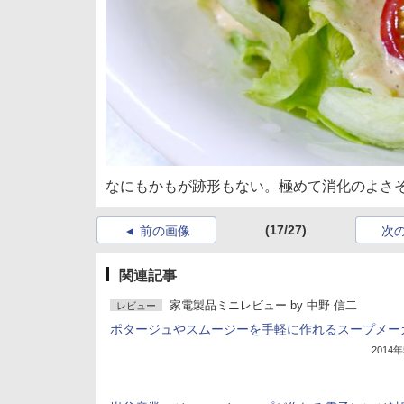
なにもかもが跡形もない。極めて消化のよさ
(17/27)
前の画像
次
関連記事
家電製品ミニレビュー
by
中野 信二
レビュー
ポタージュやスムージーを手軽に作れるスープメー
2014