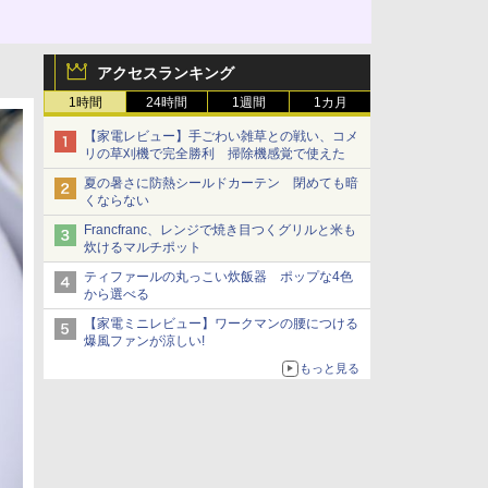
アクセスランキング
1時間
24時間
1週間
1カ月
【家電レビュー】手ごわい雑草との戦い、コメ
リの草刈機で完全勝利 掃除機感覚で使えた
夏の暑さに防熱シールドカーテン 閉めても暗
くならない
Francfranc、レンジで焼き目つくグリルと米も
炊けるマルチポット
ティファールの丸っこい炊飯器 ポップな4色
から選べる
【家電ミニレビュー】ワークマンの腰につける
爆風ファンが涼しい!
もっと見る