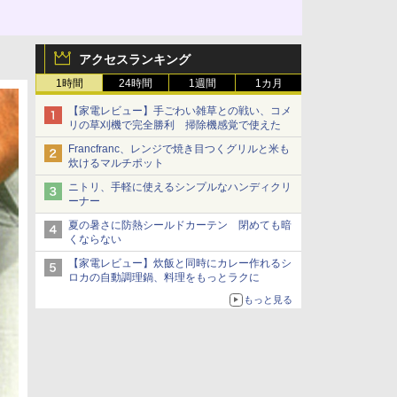
アクセスランキング
1時間
24時間
1週間
1カ月
【家電レビュー】手ごわい雑草との戦い、コメ
リの草刈機で完全勝利 掃除機感覚で使えた
Francfranc、レンジで焼き目つくグリルと米も
炊けるマルチポット
ニトリ、手軽に使えるシンプルなハンディクリ
ーナー
夏の暑さに防熱シールドカーテン 閉めても暗
くならない
【家電レビュー】炊飯と同時にカレー作れるシ
ロカの自動調理鍋、料理をもっとラクに
もっと見る