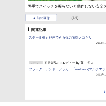
両手でスイッチを握らないと動作しない安全
(6/6)
前の画像
関連記事
スチール棚も解体できる強力電動ノコギリ
2013年
家電製品ミニレビュー
by
藤山 哲人
レビュー
ブラック・アンド・デッカー「multievo(マルチエボ
2012年