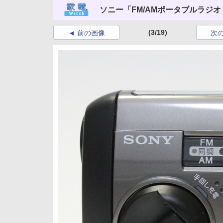
ソニー「FM/AMポータブルラジオ I
(3/19)
前の画像
次