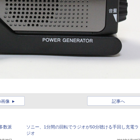
の画像
記事へ
多数派
ソニー、1分間の回転でラジオが50分聴ける手回し充電ラ
ジオ