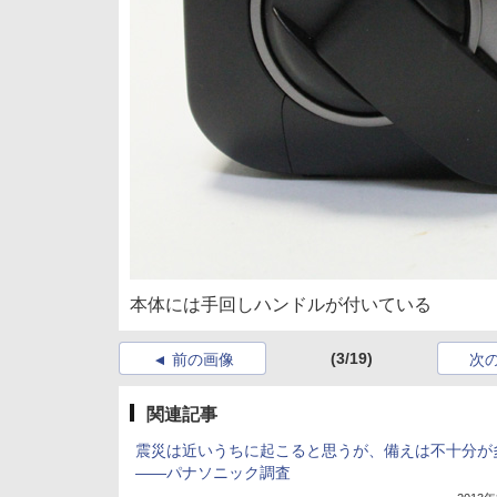
本体には手回しハンドルが付いている
(3/19)
前の画像
次
関連記事
震災は近いうちに起こると思うが、備えは不十分が
――パナソニック調査