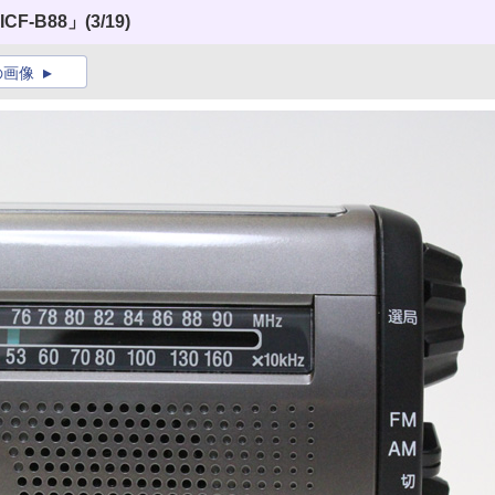
CF-B88」
(3/19)
の画像