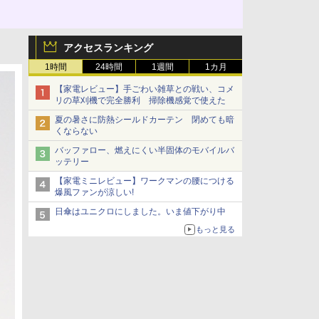
アクセスランキング
1時間
24時間
1週間
1カ月
【家電レビュー】手ごわい雑草との戦い、コメ
リの草刈機で完全勝利 掃除機感覚で使えた
夏の暑さに防熱シールドカーテン 閉めても暗
くならない
バッファロー、燃えにくい半固体のモバイルバ
ッテリー
【家電ミニレビュー】ワークマンの腰につける
爆風ファンが涼しい!
日傘はユニクロにしました。いま値下がり中
もっと見る